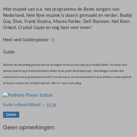
Met muziek van o.a. het programma de Beste zangers van
Nederland, hele fijne muziek is daarin gemaakt en verder: Buddy
Guy, Dion, Frank Sinatra, Maceo Parker, Dell Shannon, Het Klein
Orkest, Crystal Gayle en nog heel veel meer!
Heel veel luisterplezier :-)
Guido
Beluister de uitzending gewoon hier op de pagina of via een een app op je mobiel/tablet: via Itunes voor
Iphone/Ipad of op je Android telefoon/tablet via de gratis Beyondpod app. Uitzendingen worden dan
automatisch voor je gedownload via Wi-Fi en dan kun je ze overal beluisteren op je telefoon zonder gebruik
te hoeven maken van (mobiel) internet. Klik
hier
voor meer uitleg.
Radio Vrijheid Blijheid
op
19:34
Delen
Geen opmerkingen: