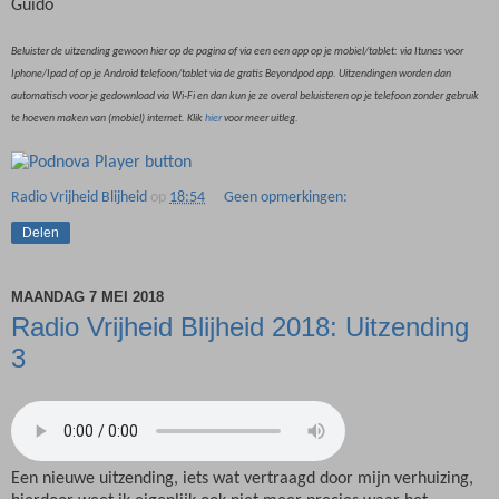
Guido
Beluister de uitzending gewoon hier op de pagina of via een een app op je mobiel/tablet: via Itunes voor
Iphone/Ipad of op je Android telefoon/tablet via de gratis Beyondpod app. Uitzendingen worden dan
automatisch voor je gedownload via Wi-Fi en dan kun je ze overal beluisteren op je telefoon zonder gebruik
te hoeven maken van (mobiel) internet. Klik
hier
voor meer uitleg.
Radio Vrijheid Blijheid
op
18:54
Geen opmerkingen:
Delen
MAANDAG 7 MEI 2018
Radio Vrijheid Blijheid 2018: Uitzending
3
Een nieuwe uitzending, iets wat vertraagd door mijn verhuizing,