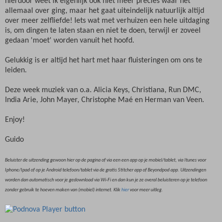
hierdoor weet ik eigenlijk ook niet meer precies waar het
allemaal over ging, maar het gaat uiteindelijk natuurlijk altijd
over meer zelfliefde! Iets wat met verhuizen een hele uitdaging
is, om dingen te laten staan en niet te doen, terwijl er zoveel
gedaan 'moet' worden vanuit het hoofd.
Gelukkig is er altijd het hart met haar fluisteringen om ons te
leiden.
Deze week muziek van o.a. Alicia Keys, Christiana, Run DMC,
India Arie, John Mayer, Christophe Maé en Herman van Veen.
Enjoy!
Guido
Beluister de uitzending gewoon hier op de pagina of via een een app op je mobiel/tablet, via Itunes voor
Iphone/Ipad of op je Android telefoon/tablet via de gratis Stitcher app of Beyondpod app. Uitzendingen
worden dan automatisch voor je gedownload via Wi-Fi en dan kun je ze overal beluisteren op je telefoon
zonder gebruik te hoeven maken van (mobiel) internet. Klik
hier
voor meer uitleg.