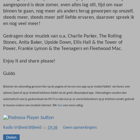
aangespoord is deze zomer, even alles lag stil, tijd om naar
binnen te gaan, nog meer als anders terug geworpen op onszelf,
steeds meer, steeds meer zelf liefde ervaren, daarover spreek ik
en nog veel meer!
Gedragen door muziek van o.a. Charlie Parker, The Rolling
Stones, Anita Baker, Upside Down, Ellis Hall & the Tower of
Power, Frankie Lymon & the Teenagers en Fleetwood Mac.
Enjoy it and share please!
Guido
Beluister de uitzending gewoon hier op de pagina of via een een app op je mobiel/tablet: via Itunes voor
Iphone/Ipad of op je Android telefoon/tablet via de gratis Beyondpod app. Uitzendingen worden dan
automatisch voor je gedownload via Wi-Fi en dan kun je ze overal beluisteren op je telefoon zonder gebruik
te hoeven maken van (mobiel) internet. Klik
hier
voor meer uitleg.
Radio Vrijheid Blijheid
op
19:36
Geen opmerkingen:
Delen