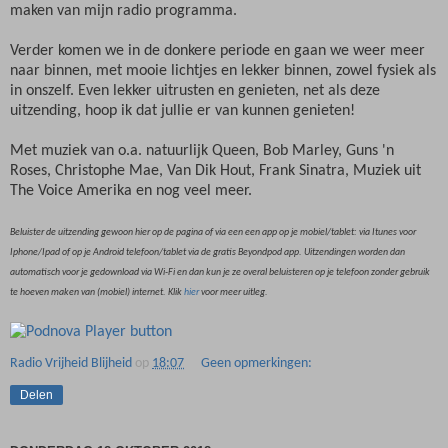
maken van mijn radio programma.
Verder komen we in de donkere periode en gaan we weer meer
naar binnen, met mooie lichtjes en lekker binnen, zowel fysiek als
in onszelf. Even lekker uitrusten en genieten, net als deze
uitzending, hoop ik dat jullie er van kunnen genieten!
Met muziek van o.a. natuurlijk Queen, Bob Marley, Guns 'n
Roses, Christophe Mae, Van Dik Hout, Frank Sinatra, Muziek uit
The Voice Amerika en nog veel meer.
Beluister de uitzending gewoon hier op de pagina of via een een app op je mobiel/tablet: via Itunes voor
Iphone/Ipad of op je Android telefoon/tablet via de gratis Beyondpod app. Uitzendingen worden dan
automatisch voor je gedownload via Wi-Fi en dan kun je ze overal beluisteren op je telefoon zonder gebruik
te hoeven maken van (mobiel) internet. Klik
hier
voor meer uitleg.
Radio Vrijheid Blijheid
op
18:07
Geen opmerkingen:
Delen