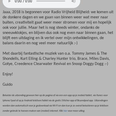
Jaaa, 2018 is begonnen voor Radio Vrijheid Blijheid: we komen uit
de donkere dagen en we gaan van binnen weer wat meer naar
buiten, creativiteit gaat weer meer stromen voor mij en hopelijk
ook voor jullie. Maar het is nog steeds winter, ondanks de
sneeuwklokjes, en blijven dus ook nog even naar binnen gaan, het
blijft een uitdaging en ik vertel over mijn ontwikkelingen, de
balans daarin en nog veel meer natuurlijk :-)
Met daarbij fantastische muziek van o.a. Tommy James & The
Shondells, Kurt Elling & Charley Hunter trio, Brace, Miles Davis,
Gotye, Creedence Clearwater Revival en Snoop Doggy Dogg :-)
Enjoy!
Guido
Beluister de uitzending gewoon hier op de pagina of via een een app op je mobiel/tablet, via Itunes voor
Iphone/Ipad of op je Android telefoon/tablet via de gratis Stitcher app of Beyondpod app. Uitzendingen
worden dan automatisch voor je gedownload via Wi-Fi en dan kun je ze overal beluisteren op je telefoon
zonder gebruik te hoeven maken van (mobiel) internet. Klik
hier
voor meer uitleg.