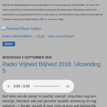
Beluister de uitzending gewoon hier op de pagina of via een een app op je mobiel/tablet: via Itunes voor
Iphone/Ipad of op je Android telefoon/tablet via de gratis Beyondpod app. Uitzendingen worden dan
automatisch voor je gedownload via Wi-Fi en dan kun je ze overal beluisteren op je telefoon zonder gebruik
te hoeven maken van (mobiel) internet. Klik
hier
voor meer uitleg.
Radio Vrijheid Blijheid
op
19:34
Geen opmerkingen:
Delen
WOENSDAG 5 SEPTEMBER 2018
Radio Vrijheid Blijheid 2018: Uitzending
5
Het hete van de zomer is voorbij, vooruit, misschien nog een
staartje, hierdoor ook wat gemixte muziek, dromerig én nog
zomerig :-) Verder spreek ik over mijn proces wat behoorlijk