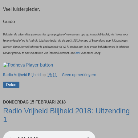
Veel luisterplezier,
Guido
Beluister de uitzending gewoon hier op de pagina of via een een app op je mobiel/tablet, via Itunes voor
Iphone/Ipad of op je Android telefoon/tablet via de gratis Stitcher app of Beyondpod app. Uitzendingen
worden dan automatisch voor je gedownload via Wi-Fi en dan kun je ze overal beluisteren op je telefoon
zonder gebruik te hoeven maken van (mobiel) internet. Klik
hier
voor meer uitleg.
Radio Vrijheid Blijheid
op
19:11
Geen opmerkingen:
Delen
DONDERDAG 15 FEBRUARI 2018
Radio Vrijheid Blijheid 2018: Uitzending
1