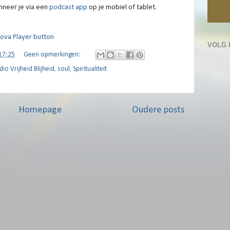
onneer je via een
podcast app
op je mobiel of tablet.
VOLG 
17:25
Geen opmerkingen:
dio Vrijheid Blijheid
,
soul
,
Spiritualiteit
Homepage
Oudere posts