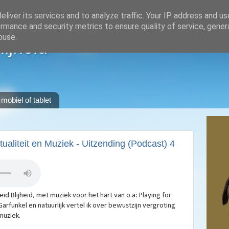
liver its services and to analyze traffic. Your IP address and u
rmance and security metrics to ensure quality of service, gene
buse.
lijheid
 mobiel of tablet
ritualiteit en Muziek - Uitzending (Podcast) 4
id Blijheid, met muziek voor het hart van o.a: Playing for
funkel en natuurlijk vertel ik over bewustzijn vergroting
muziek.