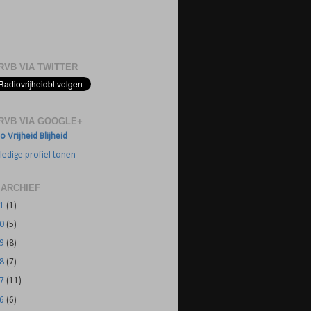
RVB VIA TWITTER
RVB VIA GOOGLE+
o Vrijheid Blijheid
ledige profiel tonen
 ARCHIEF
21
(1)
20
(5)
19
(8)
18
(7)
17
(11)
16
(6)