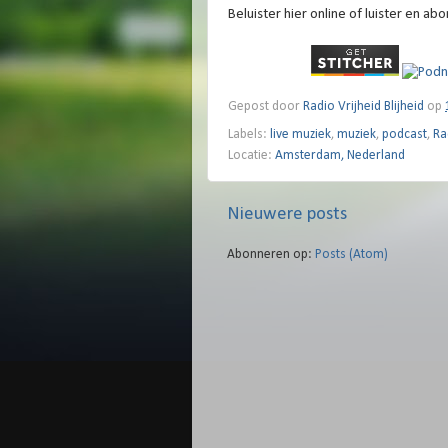
Beluister hier online of luister en ab
Gepost door
Radio Vrijheid Blijheid
op
Labels:
live muziek
,
muziek
,
podcast
,
Ra
Locatie:
Amsterdam, Nederland
Nieuwere posts
Abonneren op:
Posts (Atom)