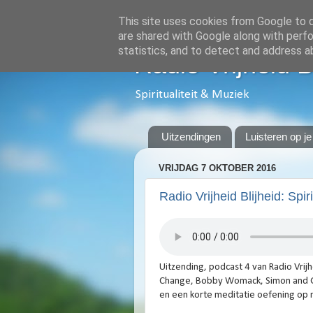
This site uses cookies from Google to de
are shared with Google along with perfo
statistics, and to detect and address a
Radio Vrijheid B
Spiritualiteit & Muziek
Uitzendingen
Luisteren op je
VRIJDAG 7 OKTOBER 2016
Radio Vrijheid Blijheid: Spi
Uitzending, podcast 4 van Radio Vrijhe
Change, Bobby Womack, Simon and Gar
en een korte meditatie oefening op 