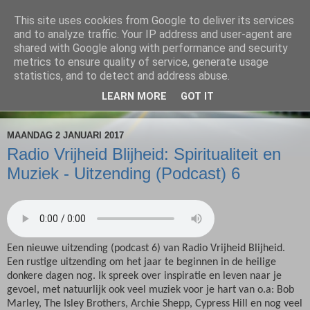
This site uses cookies from Google to deliver its services
Radio Vrijheid Blijheid
and to analyze traffic. Your IP address and user-agent are
shared with Google along with performance and security
metrics to ensure quality of service, generate usage
Spiritualiteit & Muziek
statistics, and to detect and address abuse.
LEARN MORE
GOT IT
▼
MAANDAG 2 JANUARI 2017
Radio Vrijheid Blijheid: Spiritualiteit en
Muziek - Uitzending (Podcast) 6
Een nieuwe uitzending (podcast 6) van Radio Vrijheid Blijheid.
Een rustige uitzending om het jaar te beginnen in de heilige
donkere dagen nog. Ik spreek over inspiratie en leven naar je
gevoel, met natuurlijk ook veel muziek voor je hart van o.a: Bob
Marley, The Isley Brothers, Archie Shepp, Cypress Hill en nog veel