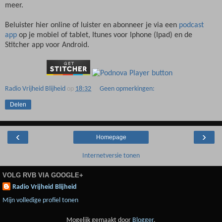
meer.
Beluister hier online of luister en abonneer je via een
podcast
app
op je mobiel of tablet, Itunes voor Iphone (Ipad) en de
Stitcher app voor Android.
Radio Vrijheid Blijheid
op
18:32
Geen opmerkingen:
Delen
‹
›
Homepage
Internetversie tonen
VOLG RVB VIA GOOGLE+
Radio Vrijheid Blijheid
Mijn volledige profiel tonen
Mogelijk gemaakt door
Blogger
.