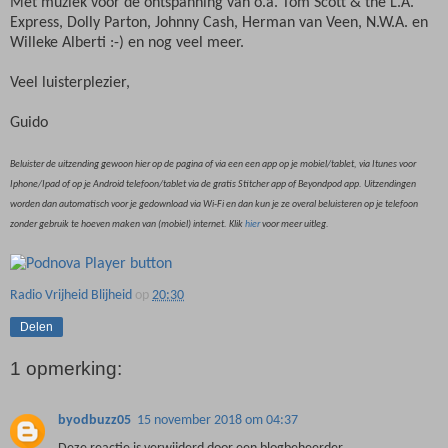
Met muziek voor de ontspanning van o.a. Tom Scott & the L.A.
Express, Dolly Parton, Johnny Cash, Herman van Veen, N.W.A. en
Willeke Alberti :-) en nog veel meer.
Veel luisterplezier,
Guido
Beluister de uitzending gewoon hier op de pagina of via een een app op je mobiel/tablet, via Itunes voor
Iphone/Ipad of op je Android telefoon/tablet via de gratis Stitcher app of Beyondpod app. Uitzendingen
worden dan automatisch voor je gedownload via Wi-Fi en dan kun je ze overal beluisteren op je telefoon
zonder gebruik te hoeven maken van (mobiel) internet. Klik
hier
voor meer uitleg.
Radio Vrijheid Blijheid
op
20:30
Delen
1 opmerking:
byodbuzz05
15 november 2018 om 04:37