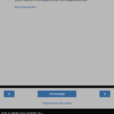
Deze reactie is verwijderd door een blogbeheerder.
Beantwoorden
‹
›
Homepage
Internetversie tonen
VOLG RVB VIA GOOGLE+