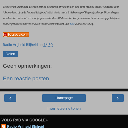
Beluister de uitzending gewoon hier op de pagina of via een een app op je mobiel/tablet, via Itunes voor
Iphone/Ipad of op je Android telefoon/tablet via de gratis Stitcher app of Beyondpod app. Uitzendingen
worden dan automatisch voor je gedownload via Wi-Fi en dan kun je ze overal beluisteren op je telefoon
zonder gebruik te hoeven maken van (mobiel) internet. Klik
hier
voor meer uitleg.
Radio Vrijheid Blijheid
op
18:50
Delen
Geen opmerkingen:
Een reactie posten
‹
›
Homepage
Internetversie tonen
VOLG RVB VIA GOOGLE+
Radio Vrijheid Blijheid