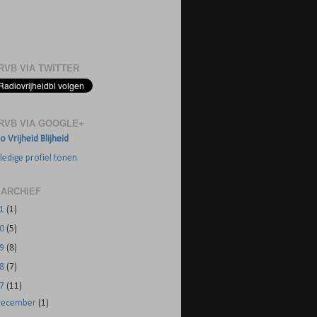
RVB VIA TWITTER
RVB VIA GOOGLE+
o Vrijheid Blijheid
ledige profiel tonen
 ARCHIEF
21
(1)
20
(5)
19
(8)
18
(7)
17
(11)
december
(1)