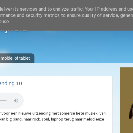
liver its services and to analyze traffic. Your IP address and u
rmance and security metrics to ensure quality of service, gene
buse.
lijheid
 mobiel of tablet
zending 10
 voor een nieuwe uitzending met zomerse hete muziek, van
. Van big band, naar rock, soul, hiphop terug naar melodieuze