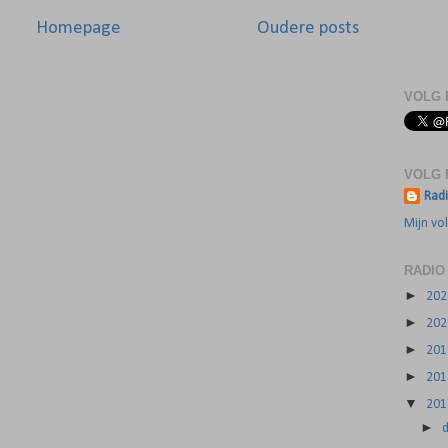
Homepage
Oudere posts
VOLG 
VOLG 
Radi
Mijn vol
RADIO
►
20
►
20
►
20
►
20
▼
20
►