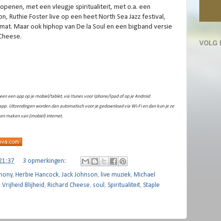
openen, met een vleugje spiritualiteit, met o.a. een
 Ruthie Foster live op een heet North Sea Jazz festival,
mat. Maar ook hiphop van De la Soul en een bigband versie
Cheese.
VOLG 
 een een app op je mobiel/tablet, via Itunes voor Iphone/Ipad of op je Android
d app. Uitzendingen worden dan automatisch voor je gedownload via Wi-Fi en dan kun je ze
ven maken van (mobiel) internet.
21:37
3 opmerkingen:
mony
,
Herbie Hancock
,
Jack Johnson
,
live muziek
,
Michael
 Vrijheid Blijheid
,
Richard Cheese
,
soul
,
Spiritualiteit
,
Staple