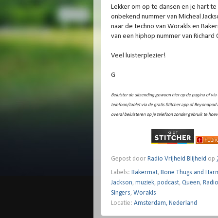
Lekker om op te dansen en je hart te 
onbekend nummer van Micheal Jackson,
naar de techno van Worakls en Baker
van een hiphop nummer van Richard 
Veel luisterplezier!
G
Beluister de uitzending gewoon hier op de pagina of via
telefoon/tablet via de gratis Stitcher app of Beyondpo
overal beluisteren op je telefoon zonder gebruik te hoe
Gepost door
Radio Vrijheid Blijheid
op
Labels:
Bakermat
,
Bone Thugs and Har
Jackson
,
muziek
,
podcast
,
Queen
,
Radio
Singers
,
Worakls
Locatie:
Amsterdam, Nederland